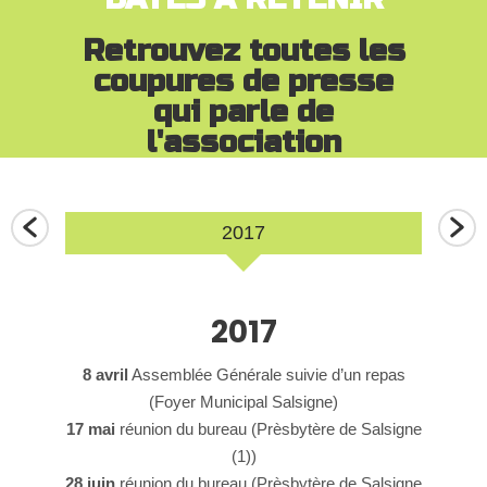
Retrouvez toutes les
coupures de presse
qui parle de
l'association
2017
2017
icipal de
8 avril
Assemblée Générale suivie d’un repas
17 janvi
(Foyer Municipal Salsigne)
 de
17 mai
réunion du bureau (Prèsbytère de Salsigne
29
ontagne
(1))
l’asso
e
28 juin
réunion du bureau (Prèsbytère de Salsigne