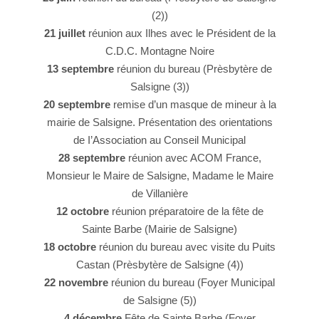
rie de
(2))
07 fév
21 juillet
réunion aux Ilhes avec le Président de la
aire de
C.D.C. Montagne Noire
09 fév
13 septembre
réunion du bureau (Prèsbytère de
rie de
Salsigne (3))
13 m
20 septembre
remise d’un masque de mineur à la
ire de
mairie de Salsigne. Présentation des orientations
30 m
up a la
de I’Association au Conseil Municipal
Salsig
28 septembre
réunion avec ACOM France,
re de
Monsieur le Maire de Salsigne, Madame le Maire
09 av
de Villanière
re de
12 octobre
réunion préparatoire de la fête de
13 av
Sainte Barbe (Mairie de Salsigne)
n repas …
18 octobre
réunion du bureau avec visite du Puits
14 avril
A
Castan (Prèsbytère de Salsigne (4))
 CDC M.N.
22 novembre
réunion du bureau (Foyer Municipal
19 avril
r
airie de
de Salsigne (5))
et Mons
4 décembre
Fête de Sainte Barbe (Foyer