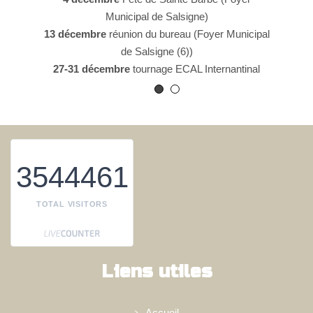
ie de
Municipal de Salsigne)
25 a
13 décembre
réunion du bureau (Foyer Municipal
oupe
de Salsigne (6))
05 
u minier.
27-31 décembre
tournage ECAL Internantinal
Géologiq
3544461
TOTAL VISITORS
Liens utiles
Accueil